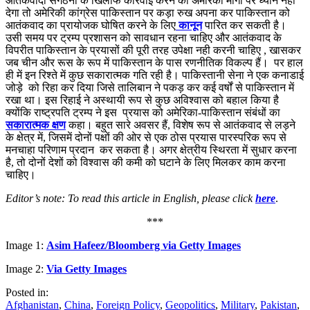
आतंकवादी संगठनों के खिलाफ कार्रवाई करने की अमेरिकी मांगों पर ध्यान नहीं
देगा तो अमेरिकी कांग्रेस पाकिस्तान पर कड़ा रुख अपना कर पाकिस्तान को
आतंकवाद का प्रायोजक घोषित करने के लिए
कानून
पारित कर सकती है।
उसी समय पर ट्रम्प प्रशासन को सावधान रहना चाहिए और आतंकवाद के
विपरीत
पाकिस्तान के प्रयासों की पूरी तरह
उपेक्षा
नही करनी चाहिए , खासकर
जब चीन और रूस के रूप में पाकिस्तान के पास रणनीतिक विकल्प हैं। पर हाल
ही में इन रिश्ते में कुछ सकारात्मक गति रही है। पाकिस्तानी सेना ने एक कनाडाई
जोड़े को रिहा कर दिया जिसे तालिबान ने पकड़ कर कई वर्षों से पाकिस्तान में
रखा था। इस रिहाई ने अस्थायी रूप से कुछ अविश्वास को बहाल किया है
क्योंकि राष्ट्रपति ट्रम्प ने इस प्रयास को अमेरिका-पाकिस्तान संबंधों का
सकारात्मक क्षण
कहा। बहुत सारे अवसर हैं, विशेष रूप से आतंकवाद से लड़ने
के क्षेत्र में, जिसमें दोनों पक्षों की ओर से एक ठोस प्रयास पारस्परिक रूप से
मनचाहा परिणाम प्रदान कर सकता है।
अगर क्षेत्रीय स्थिरता में सुधार करना
है, तो दोनों देशों को विश्वास की कमी को घटाने के लिए मिलकर काम करना
चाहिए
।
Editor’s note: To read this article in English, please click
here
.
***
Image 1:
Asim Hafeez/Bloomberg via Getty Images
Image 2:
Via Getty Images
Posted in:
Afghanistan
,
China
,
Foreign Policy
,
Geopolitics
,
Military
,
Pakistan
,