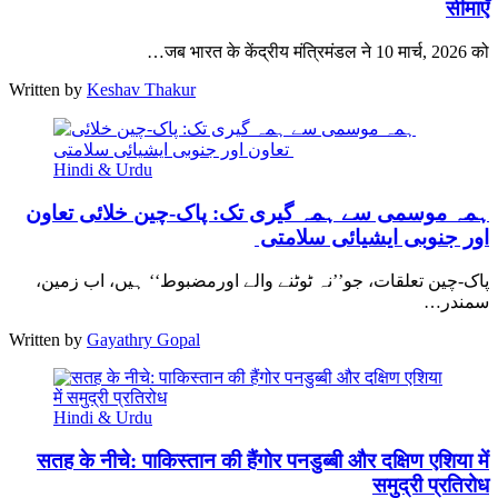
सीमाएँ
जब भारत के केंद्रीय मंत्रिमंडल ने 10 मार्च, 2026 को…
Written by
Keshav Thakur
Hindi & Urdu
ہمہ موسمی سے ہمہ گیری تک: پاک-چین خلائی تعاون
اور جنوبی ایشیائی سلامتی
پاک-چین تعلقات، جو’’نہ ٹوٹنے والے اورمضبوط‘‘ ہیں، اب زمین،
سمندر…
Written by
Gayathry Gopal
Hindi & Urdu
सतह के नीचे: पाकिस्तान की हैंगोर पनडुब्बी और दक्षिण एशिया में
समुद्री प्रतिरोध