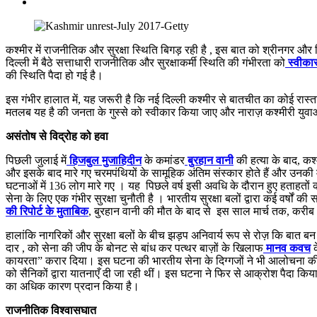
कश्मीर में राजनीतिक और सुरक्षा स्थिति बिगड़ रही है , इस बात को श्रीनगर और द
दिल्ली में बैठे सत्ताधारी राजनीतिक और सुरक्षाकर्मी स्थिति की गंभीरता को
स्वीकार
की स्थिति पैदा हो गई है।
इस गंभीर हालात में, यह जरूरी है कि नई दिल्ली कश्मीर से बातचीत का कोई रास
मतलब यह है की जनता के गुस्से को स्वीकार किया जाए और नाराज़ कश्मीरी युव
असंतोष से विद्रोह को हवा
पिछली जुलाई में
हिजबुल मुजाहिदीन
के कमांडर
बुरहान वानी
की हत्या के बाद, कश्
और इसके बाद मारे गए चरमपंथियों के सामूहिक अंतिम संस्कार होते हैं और उनकी मौ
घटनाओं में 136 लोग मारे गए । यह पिछले वर्ष इसी अवधि के दौरान हुए हताहतों की
सेना के लिए एक गंभीर सुरक्षा चुनौती है । भारतीय सुरक्षा बलों द्वारा कई वर्षों 
की रिपोर्ट के मुताबिक
, बुरहान वानी की मौत के बाद से इस साल मार्च तक, करीब 2
हालांकि नागरिकों और सुरक्षा बलों के बीच झड़प अनिवार्य रूप से रोज़ कि बा
दार , को सेना की जीप के बोनट से बांध कर पत्थर बाज़ों के खिलाफ
मानव कवच
क
कायरता” करार दिया। इस घटना की भारतीय सेना के दिग्गजों ने भी आलोचना की, ज
को सैनिकों द्वारा यातनाएँ दी जा रही थीं। इस घटना ने फिर से आक्रोश पैदा किय
का अधिक कारण प्रदान किया है।
राजनीतिक विश्वासघात