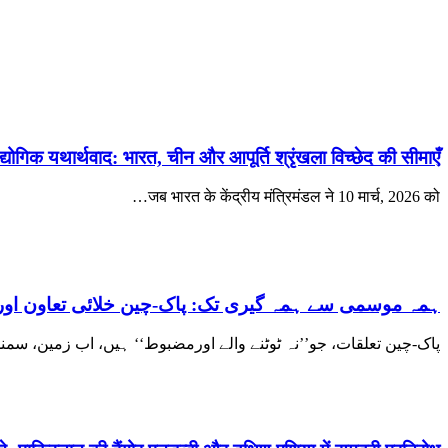
्योगिक यथार्थवाद: भारत, चीन और आपूर्ति श्रृंखला विच्छेद की सीमाएँ
जब भारत के केंद्रीय मंत्रिमंडल ने 10 मार्च, 2026 को…
ہمہ موسمی سے ہمہ گیری تک: پاک-چین خلائی تعاون اور
پاک-چین تعلقات، جو’’نہ ٹوٹنے والے اورمضبوط‘‘ ہیں، اب زمین، س…