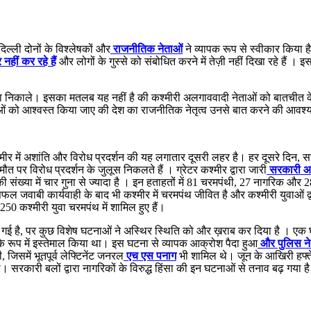
िल्ली दोनों के विश्लेषकों और
राजनीतिक नेताओं
ने व्यापक रूप से स्वीकार किया 
 नहीं कर रहे हैं
और लोगों के गुस्से को संबोधित करने में तेज़ी नहीं दिखा रहे हैं ।
्ता निकाले। इसका मतलब यह नहीं है की कश्मीरी अलगाववादी नेताओं को बातचीत के
ाओं को आश्वस्त किया जाए की देश का राजनीतिक नेतृत्व उनसे बात करने की आव
मीर में अशांति और विरोध प्रदर्शन की यह लगातार दूसरी लहर है। हर दूसरे दिन, सरका
त पर विरोध प्रदर्शन के जुलूस निकलते हैं । ग्रेटर कश्मीर द्वारा जारी
सरकारी आं
 संख्या में चार गुना से ज्यादा है । इन हताहतों में 81 चरमपंथी, 27 नागरिक और 2
की सफल जवाबी कार्यवाही के बाद भी कश्मीर में चरमपंथ जीवित है और कश्मीरी युवाओं द
50 कश्मीरी युवा चरमपंथ में शामिल हुए हैं।
त बन गई है, पर कुछ विशेष घटनाओं ने अस्थिर स्थिति को और ख़राब कर दिया है ।
े रूप में इस्तेमाल किया था। इस घटना से व्यापक आक्रोश पैदा हुआ
और पुलिस ने
िसमें भूतपूर्व लेफ्टिनेंट जनरल
एच एस पनाग
भी शामिल थे। जून के आखिरी हफ्ते 
ा। सरकारी बलों द्वारा नागरिकों के विरुद्ध हिंसा की इन घटनाओं से तनाव बढ़ गय