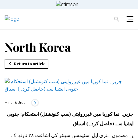
North Korea
Return to article
Hindi & Urdu
جزیرہ نما کوریا میں غیرروایتی (سب کنونشنل) استحکام: جنوبی
ایشیا سے (حاصل کردہ) اسباق
یہ مضمون ہنری ایل اسٹیمسن سینٹر کی اشاعت ۳۸ نارتھ کے