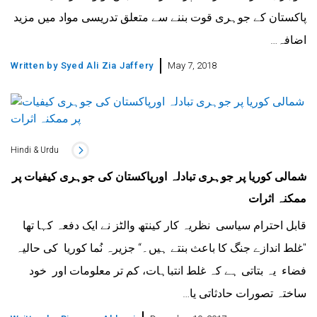
پاکستان کے جوہری قوت بننے سے متعلق تدریسی مواد میں مزید
اضافہ…
Written by
Syed Ali Zia Jaffery
May 7, 2018
Hindi & Urdu
شمالی کوریا پر جوہری تبادلہ اورپاکستان کی جوہری کیفیات پر
ممکنہ اثرات
قابل احترام سیاسی نظریہ کار کینتھ والٹز نے ایک دفعہ کہا تھا
"غلط اندازے جنگ کا باعث بنتے ہیں۔“ جزیرہ نُما کوریا کی حالیہ
فضاء یہ بتاتی ہے کہ غلط انتباہات، کم تر معلومات اور خود
ساختہ تصورات حادثاتی یا…