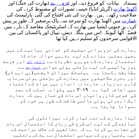
پسندانہ بیانات کو فروغ دینے اور
غزوہ ہند
(بھارت کی جنگ) اور
اکھنڈ بھارت
(گریٹر انڈیا) جیسے تصورات کو مضبوط کرنے کی
صلاحیت رکھتے ہیں۔ بھارت کی نئی افتتاح کی گئی پارلیمنٹ کی
عمارت
میں اکھنڈ بھارت کو سرحد سے پاک برصغیر کے طور پر پیش
کرنے پر جنوبی ایشیا میں بھارت کے اسٹریٹیجک مقاصد کے بارے میں
قضیّہ اُٹھا کیونکہ اس میں بنگلہ دیش، نیپال اور پاکستان کی بین
الاقوامی سرحدوں کو تسلیم نہیں کیا تھا۔
بھارت کی تزویراتی حیثیت کو خدائی بیانیے کے عین
بعین معتبر بنانے کے لیے مذہبی حوالہ جات کا
استعمال بھارت کے جوہری نظریات سے
انحراف
اور فرسٹ
یوز پالیسی کے لیے بڑھتی ہوئی عوامی
حمایت
سے
مطابقت رکھتا ہے۔ بیلسٹک میزائل ڈیفنس (بی ایم ڈی)
اور بحری صلاحیتوں میں بھارت کی بڑھتی ہوئی سرمایہ
کاری نے زیادہ جارحانہ انداز میں عوام کے اعتماد
میں اضافہ کیا ہے۔ ۲۰۱۹ میں پلوامہ حملے کے بعد
کی فوجی کارروائیاں اس بات کی غماز ہیں کہ بھارت
ایک ابھرتی ہوئی عالمی طاقت کے طور پر خود کو
منوانا چاہتا ہے۔
لہٰذا بھارت کے نئے تیار کردہ میزائلوں کی
نمائندگی کے لیے اس طرح کی زبان کا استعمال اس بات
کی نشاندہی کرتا ہے کہ مخالفین کے خلاف مزاحمت کے
لیے ہتھیاروں کے سیاسی استعمال سے ہٹ کر،تعلیم