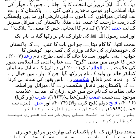
دینے کے لئے ایک تزویراتی انتخاب کا پتہ چلتا ہے جس کے جواز کی
بنیاد اسلامی اور قومی ماخذ پر رکھی گئی ہے۔ پاکستان کے بہت
سے ابتدائی میزائلوں کے ناموں نے اپنی تاریخی اور مذہبی وابستگی
کے ذریعے جارحیت کا عندیہ دیا۔ مثلاََ، پاکستان کی میزائل سیریز
کے لیے
حتف
(۱۹۹۲) کے نام کا انتخاب، جس کا معنی ـ’’ہلاکت‘‘ ہے
اور اسے رسول اللّٰہ ﷺ کی تلوار کے نام پر رکھا گیا، یہ نام ایک
سخت انتباہ کا کام دیتاہے، جو اس بات کا عندیہ ہے کہ پاکستان
کی خودمختاری کی خلاف ورزی کی کسی بھی کوشش کا
جواب آہنی ہاتھوں سے دیا جائے گا۔ اسی طرح ، نام
رعد
(۲۰۰۷) ،
جس کا عربی میں معنی “گرج” ہے، عذابِ الہٰی کے اسلامی تصور
کی علامت ہے۔
الخالد
ٹینک (۲۰۰۰ کی دہائی) کا نام ایک مسلمان
کمانڈر خالد بن ولید کے نام پر رکھا گیا، جن کے بارے میں خیال ہے
کہ وہ تمام عمر ناقابلِ
شکست
رہے،اس یقین کی نشاندہی کرتا
ہے کہ پاکستان بھی ناقابلِ شکست رہے گا۔میزائل اور اسلحہ
جاتی نظامات کے نام جن میں عربی زبان کی مذہبی علامیت
موجود ہے،جیسے
غضب
(قہر/عذاب)(۱۹۶۳)،
ضرب
(وار کرنا)
(۲۰۱۶) ،
فاتح
دوئم (فتح کرنے والا) (۲۰۲۴)، اور
عنزہ
(نیزے سے
حملہ) (۱۹۸۹)، پاکستان کے میزائل کے ارتقا کو
بطور جارحانہ حکمت عملی پیش کرنے کے شعوری فیصلے
کو ظاہر کرتے ہیں۔
متعدد میزائلوں کے نام پاکستان کی بھارت پر مرکوز جوہری
حکمت عملی کی علامت ہیں، جو قومی فخر کے جذبے کو ابھارتے