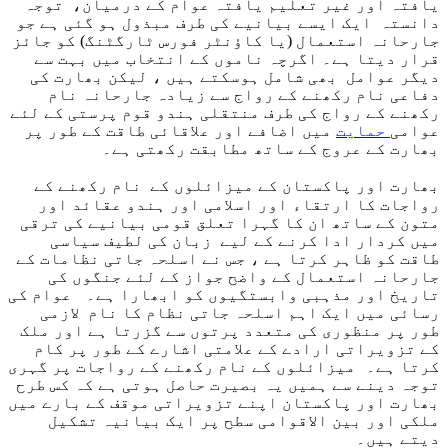
یافتہ اور غیر تعلیم یافتہ عوام کے درمیان، توجہ
دانستہ ایک ایسے بیانیے کی طرف مبذول ہو گئی ہے جو
جارحانہ استعمال (یا کاؤنٹر فورس ٹارگٹنگ) کو جائز
قرار دیتا ہے۔ اگرچہ ناموں کے انتخاب میں بہت سے
دیگر عوامل بھی شامل ہوسکتے ہیں ، لیکن بھارت کی
دفاعی نام رکھنے کے رواج سے زیادہ جارحانہ نام
رکھنے کے رواج کی طرف منتقلی ہندو قوم پرستی کے لئے
عوامی
حمایت
میں اضافے اور علاقائی طاقت کے طور پر
بھارت کے عروج کے ساتھ مطابقت رکھتی ہے۔
بھارت اور پاکستان کے میزائلوں کے نام رکھنے کے
رواجات کا ارتقاء اور اسلامی اور ہندو عقائد اور
متون کے ساتھ ان کا گہرا تعلق قومی بیانیے کی ترقی
میں کردار ادا کرنے کے لیے زبان کی لطیف سیاسی
طاقت کو ظاہر کرتا ہے ، جس نے اسلحہ جاتی نظامات کے
جارحانہ استعمال کے واضح جواز کے لئے جنگوں کی
تاریخ اور مذہبی وابستگیوں کو ابھارا ہے۔ عوام کی
رسائی میں ایک اہم اسلحہ جاتی نظام کا نام لازمی
طور پر منظوری کی متعدد پرتوں سے گزرتا ہے اور ملک
کے تزویراتی ارادے کے علامتی اشارے کے طور پر کام
کرتا ہے۔ میزائلوں کے نام رکھنے کے رواجات پر گہری
توجہ دینے سے ہمیں یہ بصیرت حاصل ہوتی ہے کہ کس طرح
بھارت اور پاکستان اپنے تزویراتی موقف کے بارے میں
ملکی اور بین الاقوامی سطح پر ایک بیانیہ تشکیل
دیتے ہیں۔