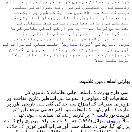
کرنے کی پاکستان کی سوچ کو اجاگر کیا گیا ہے۔ نام
رکھنے کے ان فیصلوں کو عوام کے تصورات کو تشکیل
دینے کے بہت سے آلات میں سے ایک کے طور پر دیکھتے
ہوئے، حالیہ ابابیل کا دفاعی رجحان اسٹریٹیجک
تبدیلی کی زیادہ دفاعی رویے کی طرف منتقلی کی
نشاندہی کرتا ہے —- یا کم از کم اس کی عکاسی کرتا
ہے۔ کیا حالیہ ابابیل اس احساس کا عکاس ہے کہ
ایک دفاعی موقف، جو نیوکلیئر تھریش ہولڈ کو کم
کرے، بھارت کی ’’
کولڈ سٹارٹ
‘‘ حکمت عملی کے مزاحم کے
طور پر زیادہ مؤثر ثابت ہو سکتا ہے، یوں پاکستان
کی سرزمین کے اندر محدود روایتی کارروائی کی لاگت
بڑھا سکتا ہے؟
بھارتی اسلحے میں علامیت
اسی طرح بھارت کے اسلحہ جاتی نظامات کے ناموں کی
اشتقاقیات (ایٹے مولوجی) ہندو مذہبی اساطیر ، تاریخ، ثقافت اور
تزویراتی نظریات کے امتزاج سے اخذ کی گئی ہے۔ تاریخی طور پر
بھارت کے نام رکھنے کے انتخاب میں اکثر دفاعی موقف اور ’’نو
فرسٹ یوز
پالیسی
‘‘ پر کاربند رہنے کی نشاندہی ہوتی تھی۔
مثلاََ
پرتھوی
میزائل (۱۹۹۶) جس کا نام مہاراجہ پرتھوی راج کے نام
پر رکھا گیا، جس نے مسلم حملہ آور شہاب الدین غوری کے خلاف
اپنے وطن کا دفاع کیا تھا، اس نام نے علاقائی دفاع پر بھارت کے