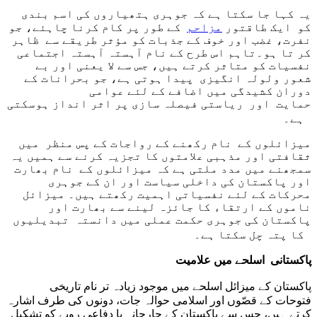
یہ کہا جا سکتا ہے کہ جوہری ہتھیاروں کی اسم بندی
کو ایک طاقتور
مزاحم
کے طور پر کام کرنا چاہئے، جو
نفرت، غضب اور خوف کے جذبات کو مؤثر طریقے سے ظاہر
کر تا ہو۔تاہم اس طرح کے نام آہستہ آہستہ اجتماعی
نفسیات کو متاثر کرتے ہیں، جس سے لا یعنی اور بے
شعور ولولہ انگیزی پیدا ہوتی ہے، جو بحرانات کے
دوران کشیدگی میں اضافے کے لئے عوامی
حمایت اور ریاستی فیصلہ سازی پر اثر انداز ہوسکتی
ہے۔
میزائلوں کے نام رکھنے کے رواجات کے پس منظر میں
ثقافتی اور مذہبی علامتوں کا تجزیہ کرنے سے ہمیں یہ
سمجھنے میں مدد ملتی ہے کہ میزائلوں کے نام بھارت
اور پاکستان کی داخلی سیاست اور ان کے جوہری
محرکات کے لئے نفسیاتی اہمیت رکھتے ہیں۔ میزائل
ناموں کے ارتقاء کا جائزہ لینے سے بھارت اور
پاکستان کی جوہری حکمت عملی میں دانستہ تبدیلیوں
کا پتہ چل سکتا ہے۔
پاکستانی اسلحے میں علامیت
پاکستان کے میزائل اسلحے میں موجود زیادہ تر نام تاریخی
فتوحات کے قصّوں اور اسلامی حوالہ جات، دونوں کی طرف اشارہ
کرتے ہیں، جس سے پاکستان کے جارحانہ یا دفاعی رویے کو تشکیل