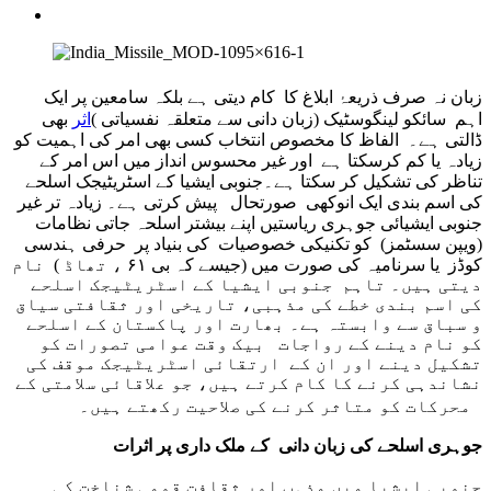
زبان نہ صرف ذریعۂ ابلاغ کا کام دیتی ہے بلکہ سامعین پر ایک
اہم سائکو لینگوسٹیک (زبان دانی سے متعلقہ نفسیاتی )
اثر
بھی
ڈالتی ہے۔ الفاظ کا مخصوص انتخاب کسی بھی امر کی اہمیت کو
زیادہ یا کم کرسکتا ہے اور غیر محسوس انداز میں اس امر کے
تناظر کی تشکیل کر سکتا ہے۔ جنوبی ایشیا کے اسٹریٹیجک اسلحے
کی اسم بندی ایک انوکھی صورتحال پیش کرتی ہے۔ زیادہ تر غیر
جنوبی ایشیائی جوہری ریاستیں اپنے بیشتر اسلحہ جاتی نظامات
(ویپن سسٹمز) کو تکنیکی خصوصیات کی بنیاد پر حرفی ہندسی
کوڈز یا سرنامیہ کی صورت میں (جیسے کہ بی ۶۱ ، تھاڈ ) نام
دیتی ہیں۔ تاہم جنوبی ایشیا کے اسٹریٹیجک اسلحے
کی اسم بندی خطے کی مذہبی، تاریخی اور ثقافتی سیاق
و سباق سے وابستہ ہے۔ بھارت اور پاکستان کے اسلحے
کو نام دینے کے رواجات بیک وقت عوامی تصورات کو
تشکیل دینے اور ان کے ارتقائی اسٹریٹیجک موقف کی
نشاندہی کرنے کا کام کرتے ہیں، جو علاقائی سلامتی کے
محرکات کو متاثر کرنے کی صلاحیت رکھتے ہیں۔
جوہری اسلحے کی زبان دانی کے ملک داری پر اثرات
جنوبی ایشیا میں مذہب اور ثقافت قومی شناخت کی