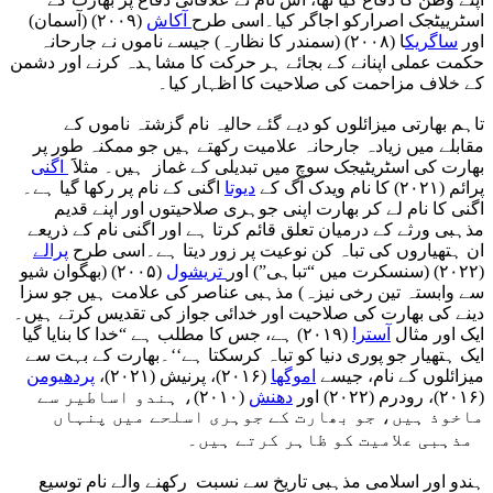
اسٹرییٹجک اصرارکو اجاگر کیا۔اسی طرح
آکاش
(۲۰۰۹) (آسمان)
اور
ساگریک
ا (۲۰۰۸) (سمندر کا نظارہ) جیسے ناموں نے جارحانہ
حکمت عملی اپنانے کے بجائے ہر حرکت کا مشاہدہ کرنے اور دشمن
کے خلاف مزاحمت کی صلاحیت کا اظہار کیا۔
تاہم بھارتی میزائلوں کو دیے گئے حالیہ نام گزشتہ ناموں کے
مقابلے میں زیادہ جارحانہ علامیت رکھتے ہیں جو ممکنہ طور پر
بھارت کی اسٹریٹیجک سوچ میں تبدیلی کے غماز ہیں۔ مثلاََ
اگنی
پرائم (۲۰۲۱) کا نام ویدک آگ کے
دیوتا
اگنی کے نام پر رکھا گیا ہے۔
اگنی کا نام لے کر بھارت اپنی جوہری صلاحیتوں اور اپنے قدیم
مذہبی ورثے کے درمیان تعلق قائم کرتا ہے اور اگنی نام کے ذریعے
ان ہتھیاروں کی تباہ کن نوعیت پر زور دیتا ہے۔اسی طرح
پرالے
(۲۰۲۲) (سنسکرت میں “تباہی”) اور
تریشول
(۲۰۰۵) (بھگوان شیو
سے وابستہ تین رخی نیزہ) مذہبی عناصر کی علامت ہیں جو سزا
دینے کی بھارت کی صلاحیت اور خدائی جواز کی تقدیس کرتے ہیں۔
ایک اور مثال
آسترا
(۲۰۱۹) ہے، جس کا مطلب ہے “خدا کا بنایا گیا
ایک ہتھیار جو پوری دنیا کو تباہ کرسکتا ہے‘‘۔بھارت کے بہت سے
میزائلوں کے نام، جیسے
اموگھا
(۲۰۱۶)، پرنیش (۲۰۲۱)،
پردھیومن
(۲۰۱۶)، رودرم (۲۰۲۲) اور
دھنش
(۲۰۱۰)، ہندو اساطیر سے
ماخوذ ہیں، جو بھارت کے جوہری اسلحے میں پنہاں
مذہبی علامیت کو ظاہر کرتے ہیں۔
ہندو اور اسلامی مذہبی تاریخ سے نسبت رکھنے والے نام توسیع