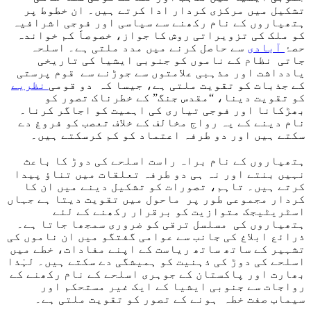
تشکیل میں مرکزی کردار ادا کرتے ہیں۔ ان خطوط پر
ہتھیاروں کے نام رکھنے سے سیاسی اور فوجی اشرافیہ
کو ملک کی تزویراتی روش کا جواز، خصوصاََ کم خواندہ
حصۂ
آبادی
سے حاصل کرنے میں مدد ملتی ہے۔ اسلحہ
جاتی نظام کے ناموں کو جنوبی ایشیا کی تاریخی
یادداشت اور مذہبی علامتوں سے جوڑنے سے قوم پرستی
کے جذبات کو تقویت ملتی ہے، جیسا کہ دو قومی
نظریے
کو تقویت دینا، “مقدس جنگ” کے خطرناک تصور کو
بھڑکانا اور فوجی تیاری کی اہمیت کو اجاگر کرنا۔
نام دینے کے یہ رواج مخالف کے خلاف تعصب کو فروغ دے
سکتے ہیں اور دو طرفہ اعتماد کو کم کرسکتے ہیں۔
ہتھیاروں کے نام براہ راست اسلحے کی دوڑ کا باعث
نہیں بنتے اور نہ ہی دو طرفہ تعلقات میں تناؤ پیدا
کرتے ہیں۔ تاہم، تصورات کو تشکیل دینے میں ان کا
کردار مجموعی طور پر ماحول میں تقویت دیتا ہے جہاں
اسٹریٹیجک متوازیت کو برقرار رکھنے کے لئے
ہتھیاروں کی مسلسل ترقی کو ضروری سمجھا جاتا ہے۔
ذرائع ابلاغ کی جانب سے عوامی گفتگو میں ان ناموں کی
تشہیر کے ساتھ ساتھ ریاست کے اپنے مفادات، خطے میں
اسلحے کی دوڑ کی ذہنیت کو ہمیشگی دے سکتے ہیں۔ لہٰذا
بھارت اور پاکستان کے جوہری اسلحے کے نام رکھنے کے
رواجات سے جنوبی ایشیا کے ایک غیر مستحکم اور
سیماب صفت خطہ ہونے کے تصور کو تقویت ملتی ہے۔