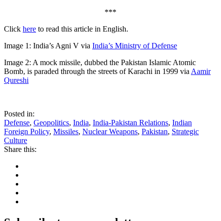
***
Click
here
to read this article in English.
Image 1: India’s Agni V via
India’s Ministry of Defense
Image 2: A mock missile, dubbed the Pakistan Islamic Atomic
Bomb, is paraded through the streets of Karachi in 1999 via
Aamir
Qureshi
Posted in:
Defense
,
Geopolitics
,
India
,
India-Pakistan Relations
,
Indian
Foreign Policy
,
Missiles
,
Nuclear Weapons
,
Pakistan
,
Strategic
Culture
Share this: