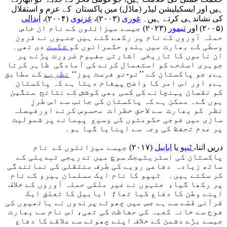
ہیں اور ایسکیلیشن لیڈر (ماڈل) میں پاکستان کے عزم و استقلال
کی نشاندہی کرتے ہیں۔
غوری
(۲۰۰۳)،
غزنوی
(۲۰۰۴)،
ابدالی
(۲۰۰۵) اور
تیمور
(۲۰۲۳) جیسے میزائلوں کے نام ان خاص
حملہ آوروں کے نام پر رکھے گئے ہیں جنہوں نے قرون
وسطٰی کے بھارت میں ہندو حکمرانوں کو
شکست
دی تھی۔
ان ناموں کا تاریخی اشارتی مفہوم ضرورت پڑنے پر
جوہری اسلحے کو استعمال کرنے کی آمادگی ظاہر کرتا
ہے، جو پاکستان کے ’’نو-نو فرسٹ یوز‘‘
نظریے
کے مطابق
ہے، اور اس امر کا واضح پیغام دیتا ہے کہ پاکستان
کو نقصان پہنچانے کی کسی بھی کوشش کے نتائج سنگین
ہوں گے۔ ممکن ہے کہ پاکستان کی جانب سے اس طرزِ
نظر کو بھارت سے لاحق خطرات محسوس کرنے اورفیصلہ
سازی میں فوجی حکومتوں کی وسیع پیمانے پر شمولیت
پر عدم تحفظ کی وجہ سے اپنایا گیا ہو۔
دریں اثنا،
ٹیپو
یا
ابابیل
(۲۰۱۷) جیسے میزائلوں کے نام
پاکستان کی اسٹریٹیجک سوچ میں تدریجی تبدیلی کے
ساتھ زیادہ دفاعی رویے کی طرف منتقلی کی نمائندگی
کر سکتے ہیں۔ ٹیپو کا نام ایک مسلمان ہیرو کے نام
پر رکھا گیا، جنہوں نے غیر ملکی حملہ آوروں کے خلاف
اپنے وطن کا دفاع کیا تھا؛ ابابیل کا تعلق ایک
قرآنی قصّے سے ہے جس میں چھوٹے پرندوں نے ہاتھیوں کی
فوج سے خانہ کعبہ کی حفاظت کی تھی، اس نام سے بھارت
جیسے بڑے دشمن کے خلاف اپنے چھوٹے سے علاقے کا دفاع