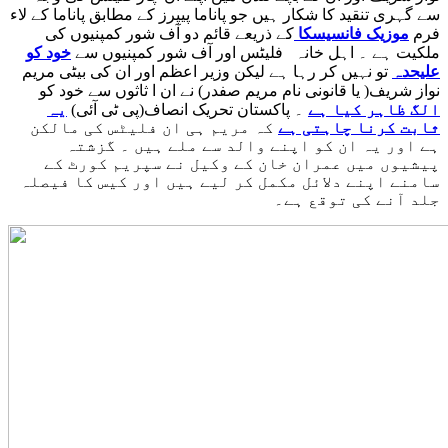
سے گہری تنقید کا شکار ہیں جو پاناما پیپرز کے مطابق پاناما کے لاء
فرم
موزیک فانسیسکا
کے ذریعے قائم دو آف شور کمپنیوں کی
ملکیت ہے ۔ اہل خانہ فلیٹس اور آف شور کمپنیوں سے
خود کو
علیحدہ
تو نہیں کر رہا ہے لیکن وزیر اعظم اور ان کی بیٹی مریم
نواز شریف( یا قانونی نام مریم صفدر) نے ان ا ثاثوں سے خود کو
الگ ظاہر کیا ہے
۔ پاکستان تحریک انصاف(پی ٹی آئی)
یہ
ثابت کرنا چاہتی ہے
کہ مریم ہی ان فلیٹس کی مالکن
ہے اور یہ ان کو اپنے والد سے ملے ہیں ۔ گزشتہ
پیشیوں میں عمران خان کے وکیل نے سپریم کورٹ کے
سامنے اپنے دلائل مکمل کر لیے ہیں اور کیس کا فیصلہ
جلد آنے کی توقع ہے۔