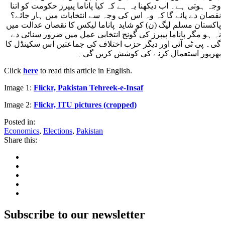
وجہ ہوتی ہے۔ اب دیکھنا یہ ہے کہ کیا پاناما پیپرز حکومت کو اتنا
نقصان دے پائے گا کہ وہ اس کی وجہ سے انتخابات میں ہار جائے؟
پاکستان مسلم لیگ (ن) کو شاید پاناما لیکس کا نقصان عدالت میں
نہ ہو مگر پاناما پیپرز کی گونج انتخابی عمل میں ضرور سنائی دے
گی۔ پی ٹی آئی اور دیگر حزب اختلاف کی جماعتیں اس سکینڈل کا
بھرپور استعمال کرنے کی کوشش کریں گی۔
Click
here
to read this article in English.
Image 1:
Flickr, Pakistan Tehreek-e-Insaf
Image 2:
Flickr, ITU pictures (cropped)
Posted in:
Economics
,
Elections
,
Pakistan
Share this:
Subscribe to our newsletter