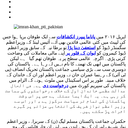
اپریل ۲۰۱۶ میں
پاناما پیپرز انکشافات
سے ایک طوفان برپا ہوا جس
کی لپیٹ میں کئی عالمی قائدین بھی آئے، آئیس لینڈ کے وزیراعظم
سگمنڈر ڈیوڈ کو
استعفیٰ دینا پڑا
تو برطا نیہ کے سابق وزیر اعظم
ڈیوڈ کیمرون کو
ایوان کے فلور پر
اپنے مالی معاملات کی وضاحت
کرنی پڑی۔ اگرچہ عالمی سطح پر یہ طوفان تھم گیا ہے لیکن
پاکستان میں ابھی تک تھمنے کا نام نہیں لے رہا ہے۔ پاکستان کی
دوسری سب سے بڑی سیاسی جماعت پاکستان تحریک انصاف (پی
ٹی آئی) کے رہنما عمران خان نے وزیر اعظم اور ان کے خاندان کے
خلاف مبینہ طور پر اس اسکینڈل میں ملوث ہونے کے الزام میں
پاکستان کی سپریم کورٹ میں
درخواست دی
ہے۔ فی الحال
عدالت عظمی خاندان اول کے خلاف درخواستوں کی سماعت
کر رہی ہے۔ یہ ایک ایسا مسئلہ ہے جس پر اس وقت
پاکستان کی تمام تر سیاست مرکوز ہے ، اور اس سے
وزیر اعظم نواز شریف کی انتخابی عزائم پر گہرے
اثرات پڑ سکتے ہیں۔
حکمراں جماعت پاکستان مسلم لیگ (ن) کے سربراہ، وزیر اعظم
نواز شریف اور ان کے بچے لندن میں اپنے ان چار فلیٹس کی وجہ