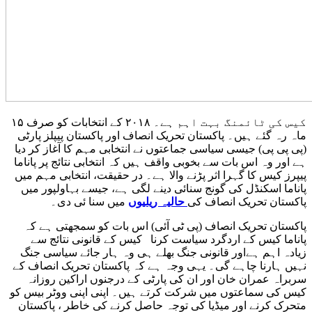
کیس کی ٹائمنگ بہت اہم ہے۔ ۲۰۱۸ کے انتخابات کو صرف ۱۵
ماہ رہ گئے ہیں۔ پاکستان تحریک انصاف اور پاکستان پیپلز پارٹی
(پی پی پی) جیسی سیاسی جماعتوں نے انتخابی مہم کا آغاز کر دیا
ہے اور وہ اس بات سے بخوبی واقف ہیں کہ انتخابی نتائج پر پاناما
پیپرز کیس کا گہرا اثر پڑنے والا ہے۔ در حقیقت، انتخابی مہم میں
پاناما اسکنڈل کی گونج سنائی دینے لگی ہے، جیسے بہاولپور میں
پاکستان تحریک انصاف کی
حالیہ ریلیوں
میں سنا ئی دی۔
پاکستان تحریک انصاف (پی ٹی آئی) اس بات کو سمجھتی ہے کہ
پاناما کیس کے اردگرد سیاست کرنا کیس کے قانونی نتائج سے
زیادہ اہم ہےاور قانونی جنگ بھلے ہی وہ ہار جائے سیاسی جنگ
نہیں ہارنا چاہے گی۔ یہی وجہ ہے کہ پاکستان تحریک انصاف کے
سربراہ عمران خان اور ان کی پارٹی کے درجنوں اراکین روزانہ
کیس کی سماعتوں میں شرکت کرتے ہیں۔ اپنی اپنی ووٹر بیس کو
متحرک کرنے اور میڈیا کی توجہ حاصل کرنے کی خاطر ، پاکستان