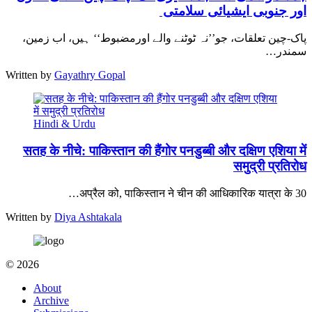
اور جنوبی ایشیائی سلامتی
پاک-چین تعلقات، جو’’نہ ٹوٹنے والے اورمضبوط‘‘ ہیں، اب زمین،
سمندر…
Written by
Gayathry Gopal
Hindi & Urdu
सतह के नीचे: पाकिस्तान की हैंगोर पनडुब्बी और दक्षिण एशिया में
समुद्री प्रतिरोध
30 अप्रैल को, पाकिस्तान ने चीन की आधिकारिक यात्रा के…
Written by
Diya Ashtakala
© 2026
About
Archive