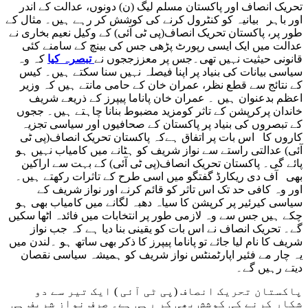
تحریک انصاف اور پاکستان مسلم لیگ (ن) دونوں، عدالت کے اندر
اور باہر بیانیہ کو کنٹرول کرنے کی کوشش کر رہے ہیں۔ مثال کے
طور پر، پاکستان تحریک انصاف(پی ٹی آئی) کے وکیل نعیم بخاری نے
عدالت میں ایک ایسی رپورٹ پڑھی جس کی بینچ کے سامنے کئی
قانونی حیثیت نہیں تھی۔جس پر معززججوں نے
تبصرہ کیا
کہ وہ
سیاسی بیانات کی بنیاد پر اپنا فیصلہ نہیں سنا سکتے ہیں۔ کیس
کے نتائج سے قطع نظر، عمران خان کے حامی مانتے ہیں کہ وزیر
اعظم بدعنوان ہیں ۔ عمران خان پاناما پیپرز کے ذریعے شریف
خاندان پرکرپشن کے تاثر کومزید مضبوط بنانا چاہتے ہیں۔ ججوں
کے تبصروں کی بنیاد پر پاکستان کے صحافیوں اور سیاسی تجزیہ
کاروں کا اس بات پر اتفاق ہےکہ پاکستان تحریک انصاف(پی ٹی
آئی) عدالتی راستے سے نواز شریف کو ہٹانے میں کامیاب نہیں ہو
پائے گی۔ پاکستان تحریک انصاف(پی ٹی آئی) کے بہت سے اراکین
بھی آف دی ریکارڈ گفتگو میں اسی طرح کے تاثرات رکھتے ہیں۔
اور وہ کافی حد تک اس تاثر کو قائم کرنے اور نواز شریف کے
سیاسی کیرئیر پر کرپشن کا سیاہ دھبہ لگانے میں کامیاب بھی ہو
چکے ہیں جس سے وہ لازمی طور پر انتخابات میں فائدہ اٹھا سکیں
گے۔ تحریک انصاف نے اس بات کو یقینی بنا دیا ہے کہ جب نواز
شریف کا نام لیا جائے تو پاناما پیپرز کا ذکر بھی ساتھ ہو ۔لندن میں
یہ چار مے فئیر اپارٹمنٹس نواز شریف کو ہمیشہ سیاسی نقصان
دیتے رہیں گے۔
پاکستان تحریک انصاف (پی ٹی آئی ) ایک تیر سے دو
شکار کرنے کی کوشش بھی کر رہی ہے۔ صرف نواز شریف ہی