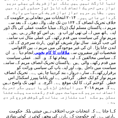
تنہا ٹارگٹ نہیں ہیں بلکہ نواز شریف کی بیٹی مریم
نواز بھی تحریک انصاف کے تابڑ توڑ حملوں کی زد میں
ہیں۔ بظاہر مریم نواز نواز شریف کی سیاسی وارث
گردانی جاتی ہیں۔ ۲۰۱۴ انتخابات میں دھاندلی پر حکومت کے
خلاف تحریک انصاف کے ۱۲۴ دن تک چلنے والے دھرنے کے بعد سے
مریم نے پاکستان مسلم لیگ (ن)کے میڈیا حکمت عملی کی باگ ڈور
اپنے ہاتھ میں لے لی تھی اور اب وہ ہی اس کو چلار رہی ہیں ۔
مریم نواز کی سیاست میں قدم رکھنے کی عملی مثال تب سامنے
آئی جب گزشتہ سال نواز شریف کو اوپن ہارٹ سرجری کے لئے
لندن جانا پڑا۔ ان کی غیر موجودگی میں مریم نے بین الاقوامی
شخصیات اور سفیروں سے
ملاقات کا کام
بخوبی
انجام دیا ۔ یہ ان
کے سیاسی مخالفین کے لیے پیغام تھا کہ وہ آئندہ عملی سیاست
میں قدم رکھنے والی ہیں ۔پاکستان تحریک انصاف مریم کے سامنے
سیاست میں داخل ہونے اور اپنے باپ کی سیاسی وراثت کو
برقراررکھنےکے سارے دروازے بند کردینا چاہتی ہے۔ تحریک انصاف
مریم نواز کو ایک خطرہ گردانتی ہے اور پاناما پیپرز اسکنڈل اس
خطرہ کوختم کرنے کا ایک موقع ہے۔ اگرچہ یہ ابھی تک واضح نہیں
ہے کہ مریم ۲۰۱۸ میں الیکشن لڑے گی یا نہیں مگر تحریک
انصاف نے مریم کے سیاست میں قدم رکھنے سے پہلے جتنا
ممکن ہو سکے اسے متنازعہ بنانے کی کوشش شروع کر دی
ہے ۔
کہا جاتا ہے کہ انتخابات حزب اختلاف نہیں جیتتی بلکہ حکومت
ہارتی ہے۔ اور حکومت کے ہارنے کی پیچھے کوئی نہ کوئی بنیادی